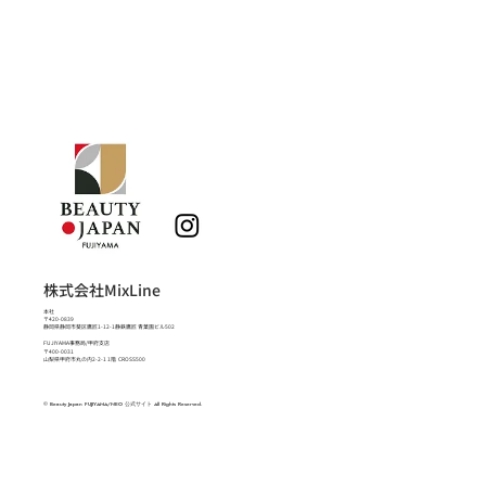
株式会社MixLine
本社
〒420-0839
静岡県静岡市葵区鷹匠1-12-1静鉄鷹匠 青葉園ビル502
FUJIYAMA事務局/甲府支店
〒400-0031
山梨県甲府市丸の内2-2-1 1階 CROSS500
© Beauty Japan FUJIYAMA/NEO 公式サイト All Rights Reserved.