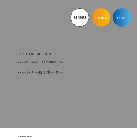
MENU
ENTRY
TICKET
PARTNER&SUPPORTER
Beauty Japan fujiyama/neo
パートナー&サポーター
PLATINUM PARTNER