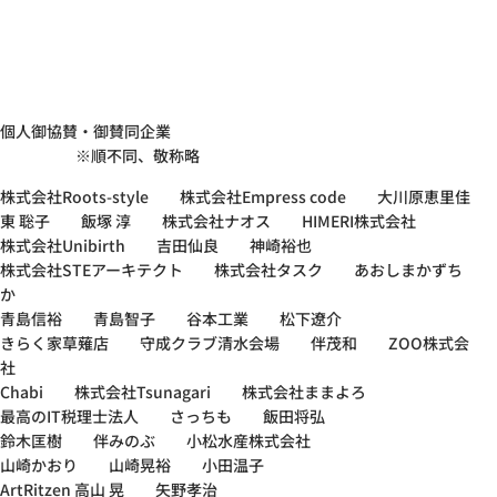
個人御協賛・御賛同企業
※順不同、敬称略
株式会社Roots-style 株式会社Empress code 大川原恵里佳
東 聡子 飯塚 淳 株式会社ナオス HIMERI株式会社
株式会社Unibirth 吉田仙良 神崎裕也
株式会社STEアーキテクト 株式会社タスク あおしまかずち
か
青島信裕 青島智子 谷本工業 松下遼介
きらく家草薙店 守成クラブ清水会場 伴茂和 ZOO株式会
社
Chabi 株式会社Tsunagari 株式会社ままよろ
最高のIT税理士法人 さっちも 飯田将弘
鈴木匡樹 伴みのぶ 小松水産株式会社
山崎かおり 山崎晃裕 小田温子
ArtRitzen 高山 晃 矢野孝治