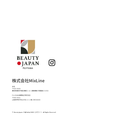
株式会社MixLine
本社
〒420-0839
静岡県静岡市葵区鷹匠1-12-1静鉄鷹匠 青葉園ビル502
FUJIYAMA事務局/甲府支店
〒400-0031
山梨県甲府市丸の内2-2-1 1階 CROSS500
© Beauty Japan FUJIYAMA/NEO 公式サイト All Rights Reserved.