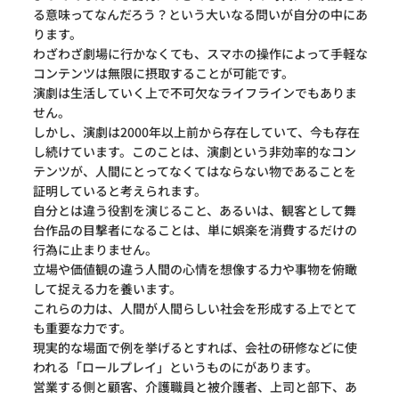
る意味ってなんだろう？という大いなる問いが自分の中にあ
ります。
わざわざ劇場に行かなくても、スマホの操作によって手軽な
コンテンツは無限に摂取することが可能です。
演劇は生活していく上で不可欠なライフラインでもありま
せん。
しかし、演劇は2000年以上前から存在していて、今も存在
し続けています。このことは、演劇という非効率的なコン
テンツが、人間にとってなくてはならない物であることを
証明していると考えられます。
自分とは違う役割を演じること、あるいは、観客として舞
台作品の目撃者になることは、単に娯楽を消費するだけの
行為に止まりません。
立場や価値観の違う人間の心情を想像する力や事物を俯瞰
して捉える力を養います。
これらの力は、人間が人間らしい社会を形成する上でとて
も重要な力です。
現実的な場面で例を挙げるとすれば、会社の研修などに使
われる「ロールプレイ」というものにがあります。
営業する側と顧客、介護職員と被介護者、上司と部下、あ