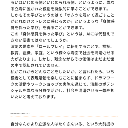
るいはいじめる側といじめられる側、というように、異な
る立場に置かれた役割を擬似的に学ぶことができます。
しかもその学びというのはで「オムツを履いて過ごすこと
がどれだけストレスに感じるのか」というような「身体感
覚を伴った学び」を得ることができます。
この「身体感覚を伴った学び」というは、AIには代替えで
きない要素ではないでしょうか。
演劇の要素を「ロールプレイ」に転用することで、福祉、
教育、組織、家庭、という様々な場面で社会を潤滑させる
力があります。しかし、残念ながらその価値はまだまだ世
の中で認知されていません。
私がこれからどんなことをしたいか、と言われたら、いち
役者として表現活動を楽しむことに留まらず、ドラマワー
クの活動やワークショップの実施を通じて、演劇のポテン
シャルを異なる分野で活かし、社会を潤滑させる一端を担
いたいと考えております。
Beauty Japanへの挑戦について
自分なんかより立派な人はたくさんいる、という大前提の