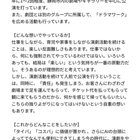
年に1〜2回程度、静岡市内の劇場やギャラリーを中心に公
演を打っています。
また、劇団とは別のグループに所属して、「ドラマワーク」
を広める活動も行っています。
【どんな想いでやっているか】
仕事をしながら、育児や家事をしながら演劇活動を続ける
ことは、楽しい反面難しさもあります。仕事ではないか
ら、何にも強制されてやっているわけではない。いろいろ
あっても、結局は「楽しい」という気持ちが一番の原動力だ
し、そうあるのが理想的だと考えています。
しかし、演劇活動を続けて人前で公演を行うということ
は、同時に、「責任」も発生しまう。お客さんにわざわざ
劇場まで足を運んでもらって、チケット代を払ってもらって
観に来てもらうのだから、何かを感じて帰ってもらいたい。
こちらの独りよがりになってはいけないという自重の想い
もあります。
【これからどんなことをしたいか】
「タイパ」「コスパ」に価値が置かれ 、さらにAIの台頭に
よってでなんでも便利にできてしまう今の時代に、演劇をや