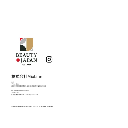
株式会社MixLine
本社
〒420-0839
静岡県静岡市葵区鷹匠1-12-1静鉄鷹匠 青葉園ビル502
FUJIYAMA事務局/甲府支店
〒400-0031
山梨県甲府市丸の内2-2-1 1階 CROSS500
© Beauty Japan FUJIYAMA/NEO 公式サイト All Rights Reserved.