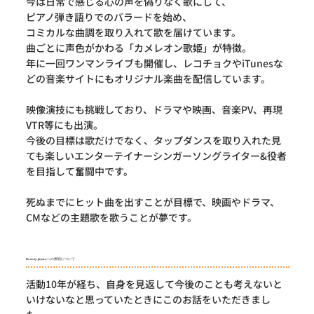
今は日常で感じる心の声を偽りなく歌にして、
ピアノ弾き語りでのバラードを始め、
コミカルな曲調を取り入れて歌を届けています。
曲ごとに声色がかわる「カメレオン歌姫」が特徴。
年に一回ワンマンライブも開催し、レコチョクやiTunesな
どの音楽サイトにもオリジナル楽曲を配信しています。
映像演技にも挑戦しており、ドラマや映画、音楽PV、再現
VTR等にも出演。
今後の目標は歌だけでなく、タップダンスを取り入れた見
ても楽しいエンターテイナーシンガーソングライター&役者
を目指して奮闘中です。
死ぬまでにヒット曲を出すことが目標で、映画やドラマ、
CMなどの主題歌を歌うことが夢です。
Beauty Japanへの挑戦について
活動10年が経ち、自身を見返して今後のことも考えないと
いけないなと思っていたときにこのお話をいただきまし