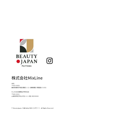
株式会社MixLine
本社
〒420-0839
静岡県静岡市葵区鷹匠1-12-1静鉄鷹匠 青葉園ビル502
FUJIYAMA事務局/甲府支店
〒400-0031
山梨県甲府市丸の内2-2-1 1階 CROSS500
© Beauty Japan FUJIYAMA/NEO 公式サイト All Rights Reserved.