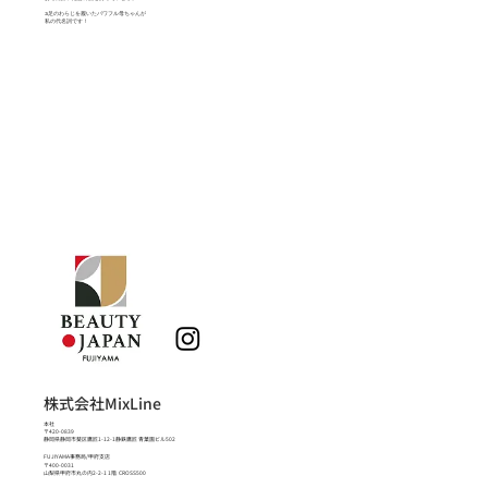
３足のわらじを履いたパワフル母ちゃんが
私の代名詞です！
株式会社MixLine
本社
〒420-0839
静岡県静岡市葵区鷹匠1-12-1静鉄鷹匠 青葉園ビル502
FUJIYAMA事務局/甲府支店
〒400-0031
山梨県甲府市丸の内2-2-1 1階 CROSS500