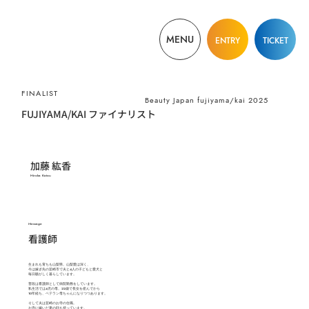
MENU
ENTRY
TICKET
​FINALIST
Beauty Japan fujiyama/kai 2025
FUJIYAMA/KAI ファイナリスト
加藤 紘香
Hiroka Katou
​Message
看護師
生まれも育ちも山梨県。山梨愛は深く、
今は嫁ぎ先の韮崎市で夫と4人の子どもと愛犬と
毎日騒がしく暮らしています。
普段は看護師として病院勤務をしています。
私生活では4児の母。22歳で長女を産んでから
10年経ち、ベテラン母ちゃんになりつつあります。
そして夫は韮崎のお寺の住職。
お寺に嫁いだ妻の顔も持っています。