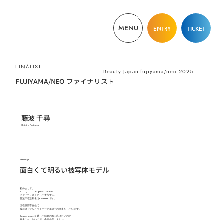
MENU
ENTRY
TICKET
​FINALIST
Beauty Japan fujiyama/neo 2025
FUJIYAMA/NEO ファイナリスト
藤波 千尋
Chihiro Fujinami
​Message
面白くて明るい被写体モデル
初めまして、
Beauty Japan FUJIYAMA/NEO
ファイナリストとして参加する、
藤波千尋活動名はCHIHIROです。
現在静岡市在住で
被写体モデルとライバーとエステの仕事をしています。
Beauty Japanを通して活動の幅を広げたいのと
有名になりたいので、今回参加しました！