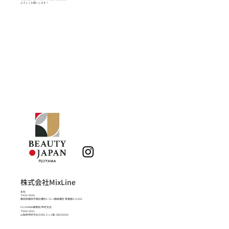
よろしくお願いします！
株式会社MixLine
本社
〒420-0839
静岡県静岡市葵区鷹匠1-12-1静鉄鷹匠 青葉園ビル502
FUJIYAMA事務局/甲府支店
〒400-0031
山梨県甲府市丸の内2-2-1 1階 CROSS500