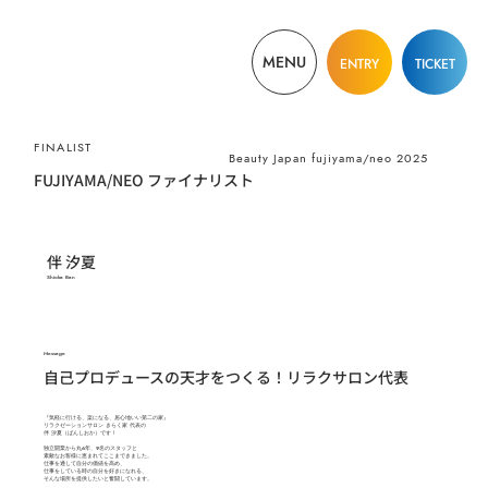
MENU
ENTRY
TICKET
​FINALIST
Beauty Japan fujiyama/neo 2025
FUJIYAMA/NEO ファイナリスト
伴 汐夏
Shioka Ban
​Message
自己プロデュースの天才をつくる！リラクサロン代表
『気軽に行ける、楽になる、居心地いい第二の家』
リラクゼーションサロン きらく家 代表の
伴 汐夏（ばんしおか）です！
独立開業から丸6年、9名のスタッフと
素敵なお客様に恵まれてここまできました。
仕事を通して自分の価値を高め、
仕事をしている時の自分を好きになれる、
そんな場所を提供したいと奮闘しています。