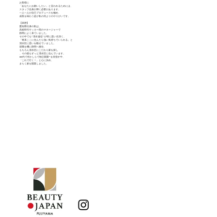
お客様に
「あなたにお願いしたい」と言われるためには、
スタッフ自身が輝く必要があります。
一人一人が自己プロデュースを極め、
成長を味わう姿が私の何よりのやりがいです。
【来歴】
愛知県出身の私は、
高校時代サッカー部のマネージャーで
静岡によく来ていました。
その中でも”清水遠征”が特に思い出深く、
「将来ここに住んだら強い気持ちでいられる」と
清水区に思いを馳せていました。
就職を機に静岡へ移住、
もちろん清水区にこだわり家を探し
、その後もずっと清水区に住んでいます。
20代で何かしらで独立開業”を目指す中、
「これで行く！」と心に決め、
きらく家を開業しました。