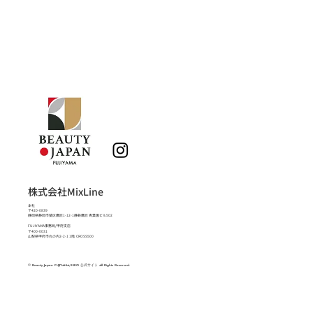
株式会社MixLine
本社
〒420-0839
静岡県静岡市葵区鷹匠1-12-1静鉄鷹匠 青葉園ビル502
FUJIYAMA事務局/甲府支店
〒400-0031
山梨県甲府市丸の内2-2-1 1階 CROSS500
© Beauty Japan FUJIYAMA/NEO 公式サイト All Rights Reserved.